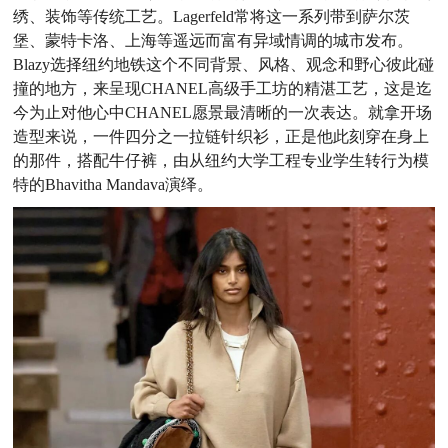
绣、装饰等传统工艺。Lagerfeld常将这一系列带到萨尔茨
堡、
蒙特卡洛、上海等遥远而富有异域情调的城市发布。
Blazy选择纽约地铁这个不同背景、风格、观念和野心彼此碰
撞的地方，来呈现CHANEL高级手工坊的精湛工艺，这是迄
今为止对他心中CHANEL愿景最清晰的一次表达。就拿开场
造型来说，一件四分之一拉链针织衫，正是他此刻穿在身上
的那件，搭配牛仔裤，由从纽约大学工程专业学生转行为模
特的Bhavitha Mandava演绎。