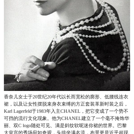
香奈儿女士于20世纪20年代以长而宽松的廓形、低腰
线连衣
裙，以及让女性摆脱束身衣束缚的方正套装革新时装之
后，
Karl Lagerfeld于1983年入主CHANEL，把它变成了一
个势不
可挡的流行文化现象。他为CHANEL建立了一个毫不掩
饰华
丽、双C logo随处可见、满是斜纹软呢迷你裙的世界。巴
黎
大皇宫的秀场宛如奇观，头排坐满名流，布景更是近乎超现