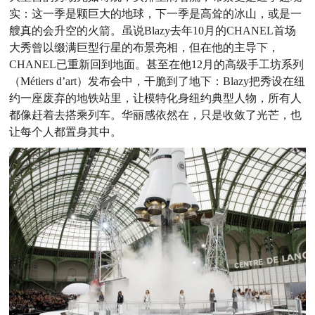
实：这一季是颗巨大的地球，下一季是高耸的冰山，或是一
艘
真的会升空的火箭。虽说Blazy去年10月的CHANEL首场
大
秀曾以缀满巨型行星的布景亮相，但在他的主导下，
CHANEL
已重新回到地面。甚至在他12月的高级手工坊系列
（Métiers
d’art）发布会中，干脆到了地下：Blazy把秀设在纽
约一座废弃
的地铁站里，让模特化身纽约典型人物，所有人
都像赶着去搭乘
列车。华丽感依然在，只是收敛了光芒，也
让每个人都置身其中。