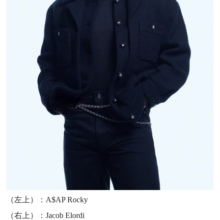
（左上）：A$AP Rocky
（右上）：Jacob Elordi