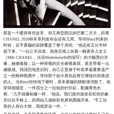
那是一个暖得有些反常、却又典型阴沉的巴黎二月天，距
离
CHANEL 2026秋冬系列发布会还有几周。等待Blazy到
来的
时候，近乎肃穆的寂静覆盖了整个房间。“他还有五分半
钟
就下来。”一位公关说道。我身后墙上挂着一幅香奈儿女士
（Mlle CHANEL，法语Mademoiselle的缩写）的大幅黑白
肖
像，她侧着脸，以一种审视的目光俯视着我，甚至带着一点
威慑感。我强烈地意识到，自己正置身于时装界最重要遗产
之
一的精神氛围中，等待那个如今肩负起将它继续向前推进
的人。
当Blazy轻快地下楼时，原本肃穆的静默便消散了。他
穿得很
随意，一件四分之一拉链的针织衫，配藏青色长
裤。“几乎就像
制服一样，”他说。我们面对面坐在松软的象
牙白扶手椅上，四
周由几扇粉彩色屏风围隔开来。“手工坊
里的人有白大褂，我就
穿这一件。”