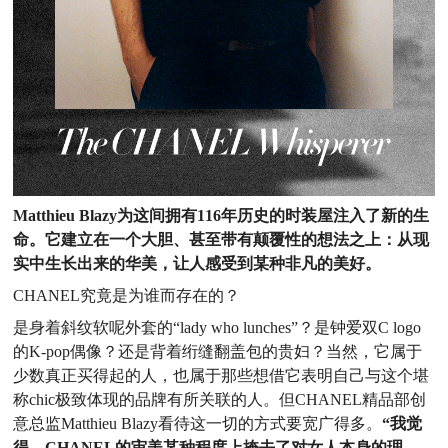
Matthieu Blazy为这间拥有116年历史的时装屋注入了新的生
命。
它建立在一个大胆、甚至带有颠覆性的想法之上：从现
实中生长出来的华美，让人感受到某种非凡的美好。
CHANEL究竟是为谁而存在的？
是身着斜纹软呢外套的“lady who lunches”？是钟爱双
C logo
的K-pop偶像？还是背着绗缝翻盖包的贵妇？当然，它
属于
少数真正买得起的人，也属于那些想借它表明自己与这个
堪
称chic极致体现的品牌有所关联的人。但CHANEL精品
部创
意总监Matthieu Blazy看待这一切的方式要宽广得多。
“我觉
得，CHANEL的审美某种程度上掩去了对女人本身的理