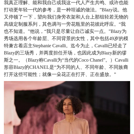
我真正理解、能和我自己或我这一代人产生共鸣、
或许也能
打动更年轻一代的参考，是一种坦诚的做法。”Blazy
说。他
又停顿了一下，望向我们身旁衣架和人台上那组轻若无物
的
高级定制服系列，其色调与一旁花瓶里的花彼此呼应。“我
也不知道。”他说，“我只是尽量让自己诚实一点。”Blazy为
秀
场选用各个年龄层、不同背景的女性，其中包括49岁的模
特
兼古着店主Stephanie Cavalli。迄今为止，Cavalli已经走
了
Blazy的三场秀，并两度担任开场，也因此成为Blazy新的
缪
斯之一。（Blazy称Cavalli为“当代的Coco Chanel”。）
Cavalli
形容Blazy的CHANEL是“为不同的人、不同年龄、
不同族裔
打开这些可能性；就像一朵花正在打开、正在盛放。”