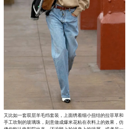
又比如一套双层羊毛绉套装，上面绣着细小扭结的拉菲
草和
手工吹制的玻璃珠，刻意做成爆米花粘在衣料上的效果，仿