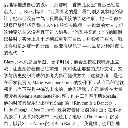
后继续推进自己的设计。到那时，香奈儿女士“自己已经是
名人
了”。Blazy指出：“让我着迷的是，看到别人复制她的设
计，
她非但没有生气，反而真正接纳了这件事。她一直都在
观察巴
黎那些穿着CHANEL服饰去晚餐、去跳舞的女人，但
这种穿
法从来没有真正进入街头。”他又补充道：“当她回到
巴黎时，
实际上几乎是彻底重塑了自己，并缩短了裙长。我
觉得就是从
那一刻开始，她变得现代了 ―而且是那种颠覆性
的现代。”
Blazy并不总是画草图。更多时候，他会直接在模特身上
立
裁，让直觉带着自己往前走，同时也让那些由流行文化、文
学与历史交织而成的参考为自己提供方向；这些参考，是他
在研发负责人 Marie-Valentine Girbal的协作下，从自己的
过往
积累与当下兴趣中拣选出来的。他告诉我，自己最近在
大量
阅读有关Marie Antoinette的内容，也在工作室里听
Rosalía。
他的时装秀配乐里出现过Snap!的《Rhythm Is
a Dancer》、
Lady Gaga的《Just Dance》这类带着怀旧感
的歌曲；在那场
高级手工坊系列发布中，他还用了电影《The
Hours》的旁
白，以及Sister Nancy的《Bam Bam》。“我觉
得，使用那些