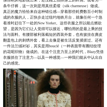
佛你刚从电影院出来，还没顾上拍掉身上的碎屑。或者另一
条
牛仔裤，这一次则是用真丝柔缎（silk charmeuse）做成。
真
正的魔力恰恰来自这种错位感―穿着那些耗费数百小时制
成
的衣服的人，正快步走过纽约地铁月台，就像任何一个急
着准
时赶往下一处的New Yorker。这些衣服之所以能点燃欲
望，是
因为它们让人觉得可以接近，哪怕用的是最上乘的技
法与面料。
有腰部被利落截短的西装外套，也有披挂在麂皮
翻盖包上的刺
绣外套，看上去像是被生活反复揉搓过。还有
一件法兰绒衬衫，
其实是用bouclé（一种表面带有圈结纹理
的花呢织物）做成的。
在这个注意力至上的时代，Blazy凭借
衣服抓住了注意力―以
及一种感觉―一种我们能从中认出自
己的感觉。